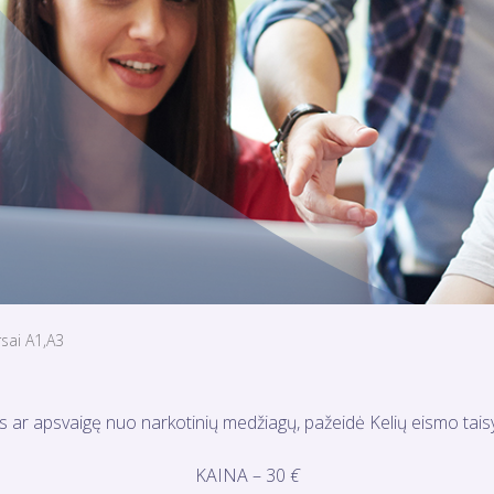
rsai A1,A3
 ar apsvaigę nuo narkotinių medžiagų, pažeidė Kelių eismo taisy
KAINA – 30
€