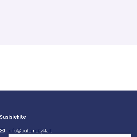
ad padarė teisės pažeidimą būdami neblaivūs, ir kuriems
variklio užraktai.
Susisiekite
info@automokykla.lt