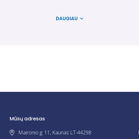
tymus teisė vairuoti transporto priemones buvo atimta už tai, k
airuoti transporto priemones, kuriose neįrengti antialkoholiniai 
KAINA- 150
€.
Kaunas, Alytus, Lazdijai, Kaišiadorys, Varėna
Mūsų adresas
Maironio g. 11, Kaunas LT-44298