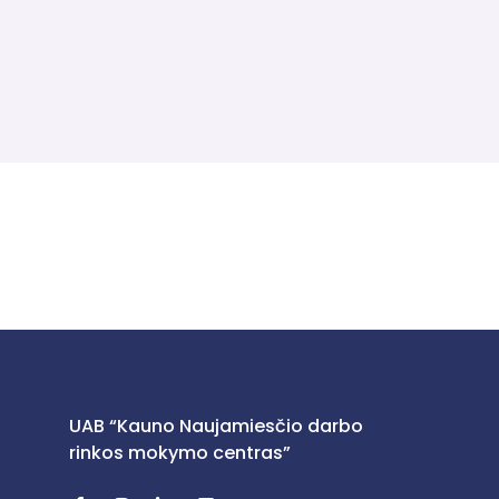
A3 – programa skirta vairuotojams, iš kurių pagal įsta
paskirta administracinio poveikio priemonė – draudimas v
UAB “Kauno Naujamiesčio darbo
rinkos mokymo centras”