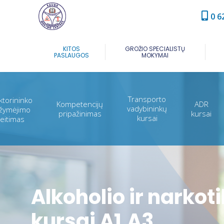
0 6
KITOS
GROŽIO SPECIALISTŲ
PASLAUGOS
MOKYMAI
Transporto
ktorininko
Kompetencijų
ADR
vadybininkų
žymėjimo
pripažinimas
kursai
kursai
eitimas
Alkoholio ir narkot
kursai A1,A3