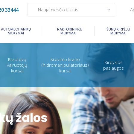
A
20 33444
Naujamiesčio filialas
AUTOMECHANIKŲ
TRAKTORININKŲ
ŠUNŲ KIRPĖJŲ
MOKYMAI
MOKYMAI
MOKYMAI
Krautuvų
Krovimo krano
Kirpyklos
vairuotojų
(hidromanipuliatoriaus)
paslaugos
kursai
kursai
ikų žalos