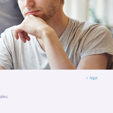
Atgal
kles.