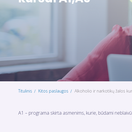
Titulinis
Kitos paslaugos
Alkoholio ir narkotikų žalos ku
A1 – programa skirta asmenims, kurie, būdami neblaivūs